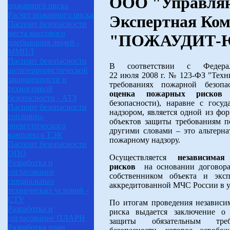
ООО "Управля
пожарного риска
Расчет пожарного риска
Экспертная Ко
Паспорт безопасности
места массового
"ПОЖАУДИТ-
пребывания людей -
ММПЛ
Паспорт безопасности
В соответствии с Федера
антитеррористической
22 июля 2008 г. № 123-ФЗ "Техн
защищенности и
требованиях пожарной безопа
техногенной
оценка пожарных рисков
(
безопасности - АТЗ
безопасности), наравне с госу
Паспорт безопасности
надзором, является одной из фо
топливно-
объектов защиты требованиям п
энергетического
другими словами – это альтерна
комплекса ТЭК
пожарному надзору.
Паспорт безопасности
ОПО
Осуществляется
независима
Разработка и
рисков
на основании договора
согласование
собственником объекта и эксп
специальных
аккредитованной МЧС России в у
технических условий -
СТУ
По итогам проведения независи
Разработка и
риска выдается заключение о 
согласование ПЛАРН
защиты обязательным тре
Разработка план