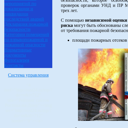
безопасности, которое освобо
мероприятий по
проверок органами УНД и ПР М
локализации и
трех лет.
ликвидации
последствий аварий
С помощью
независимой оценки
Декларация пожарной
риска
могут быть обоснованы сл
безопасности
от требования пожарной безопасн
Категории помещений
по взрывопожарной и
площади пожарных отсеков 
пожарной опасности
Нормативные
документы
Фотогалерея
Контакты
Система управления
<a
href="http://rost24.ru/top/?
do=v&i=712"
title="Рейтинг сайтов
Ростова-на-Дону"><img
src="http://rost24.ru/top/?
do=in&id=712"
border="0"></a>